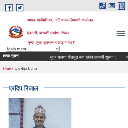
Skip to main content
म्यागङ गाउँपालिका, गाउँ कार्यपालिकाको कार्यालय,
देउराली, बागमती प्रदेश, नेपाल
“सुन्दर, सुखी, सुसंस्कृत र समृद्ध म्यागङ !”
ताजा सूचना
सुत्र राजश्व मोड्युल बन्द रहेको सम्बन्धी सूचना !
आ.व
You are here
Home
» प्रदिप रिजाल
प्रदिप रिजाल