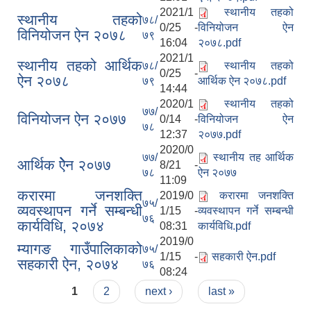
2021/1
स्थानीय तहको
स्थानीय तहको
७८/
0/25 -
विनियोजन ऐन
विनियोजन ऐन २०७८
७९
16:04
२०७८.pdf
2021/1
स्थानीय तहको आर्थिक
७८/
स्थानीय तहको
0/25 -
ऐन २०७८
७९
आर्थिक ऐन २०७८.pdf
14:44
2020/1
स्थानीय तहको
७७/
विनियोजन ऐन २०७७
0/14 -
विनियोजन ऐन
७८
12:37
२०७७.pdf
2020/0
७७/
स्थानीय तह आर्थिक
आर्थिक ऐेन २०७७
8/21 -
७८
ऐन २०७७
11:09
करारमा जनशक्ति
2019/0
करारमा जनशक्ति
७५/
व्यवस्थापन गर्ने सम्बन्धी
1/15 -
व्यवस्थापन गर्ने सम्बन्धी
७६
कार्यविधि, २०७४
08:31
कार्यविधि.pdf
2019/0
म्यागङ गाउँपालिकाको
७५/
1/15 -
सहकारी ऐन.pdf
सहकारी ऐन, २०७४
७६
08:24
Pages
1
2
next ›
last »