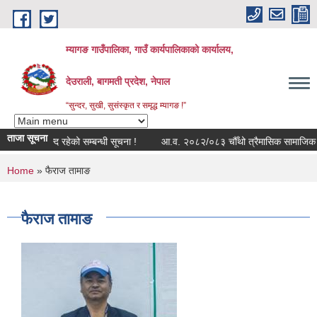
Skip to main content
म्यागङ गाउँपालिका, गाउँ कार्यपालिकाको कार्यालय,
देउराली, बागमती प्रदेश, नेपाल
“सुन्दर, सुखी, सुसंस्कृत र समृद्ध म्यागङ !”
ताजा सूचना
श्व मोड्युल बन्द रहेको सम्बन्धी सूचना !
आ.व. २०८२/०८३ चौँथो त्रैमासिक सामाजिक सुरक्
You are here
Home
» फैराज तामाङ
फैराज तामाङ