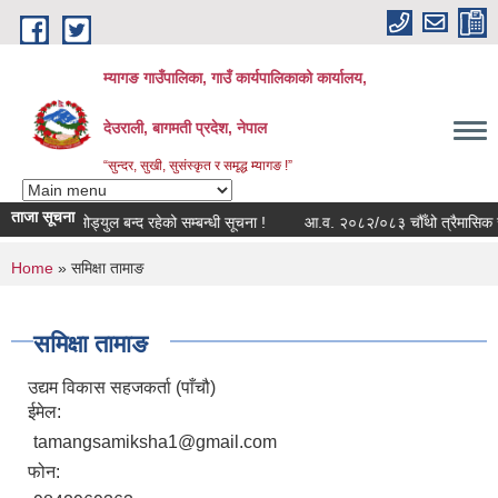
Skip to main content
म्यागङ गाउँपालिका, गाउँ कार्यपालिकाको कार्यालय,
देउराली, बागमती प्रदेश, नेपाल
“सुन्दर, सुखी, सुसंस्कृत र समृद्ध म्यागङ !”
ताजा सूचना
सुत्र राजश्व मोड्युल बन्द रहेको सम्बन्धी सूचना !
आ.व. २०८२/०८३ चौँथो त्रैमासिक सामा
You are here
Home
» समिक्षा तामाङ
समिक्षा तामाङ
उद्यम विकास सहजकर्ता (पाँचौ)
ईमेल:
tamangsamiksha1@gmail.com
फोन: