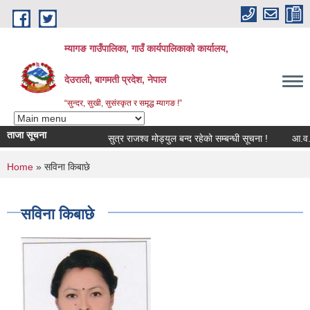
Skip to main content
म्यागङ गाउँपालिका, गाउँ कार्यपालिकाको कार्यालय,
देउराली, बागमती प्रदेश, नेपाल
“सुन्दर, सुखी, सुसंस्कृत र समृद्ध म्यागङ !”
ताजा सूचना
सुत्र राजश्व मोड्युल बन्द रहेको सम्बन्धी सूचना !
आ.व. २
You are here
Home
» सविना किबाछे
सविना किबाछे