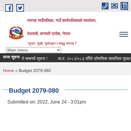
Skip to main content
म्यागङ गाउँपालिका, गाउँ कार्यपालिकाको कार्यालय,
देउराली, बागमती प्रदेश, नेपाल
“सुन्दर, सुखी, सुसंस्कृत र समृद्ध म्यागङ !”
ताजा सूचना
्युल बन्द रहेको सम्बन्धी सूचना !
आ.व. २०८२/०८३ चौँथो त्रैमासिक सामाजिक सुरक्षा भत्
You are here
Home
» Budget 2079-080
Budget 2079-080
Submitted on:
2022, June 24 - 3:01pm