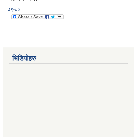
७९-८०
भिडियोहरु