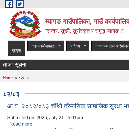
Skip to main content
म्यागङ गाउँपालिका, गाउँ कार्यपालि
“सुन्दर, सुखी, सुसंस्कृत र समृद्ध म्यागङ !”
वडा कार्यालयहरु
परिचय
कार्यक्रम तथा परियोजन
गृहपृष्ठ
ताजा सूचना
You are here
Home
» ८२/८३
८२/८३
आ.व. २०८२/०८३ चौँथो त्रैमासिक सामाजिक सुरक्षा भत्त
Submitted on:
2026, July 21 - 5:01pm
Read more
about आ.व. २०८२/०८३ चौँथो त्रैमासिक सामाजिक सुरक्षा भत