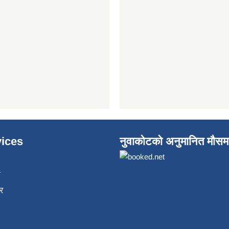
ices
नुवाकोटको अनुमानित मौसम
ा
र