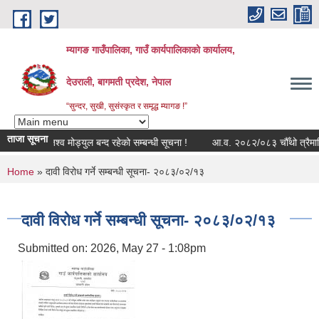
Skip to main content
म्यागङ गाउँपालिका, गाउँ कार्यपालिकाको कार्यालय,
देउराली, बागमती प्रदेश, नेपाल
“सुन्दर, सुखी, सुसंस्कृत र समृद्ध म्यागङ !”
ताजा सूचना
सुत्र राजश्व मोड्युल बन्द रहेको सम्बन्धी सूचना !
आ.व. २०८२/०८३ चौँथो त्रैमासिक
You are here
Home
» दावी विरोध गर्ने सम्बन्धी सूचना- २०८३/०२/१३
दावी विरोध गर्ने सम्बन्धी सूचना- २०८३/०२/१३
Submitted on:
2026, May 27 - 1:08pm