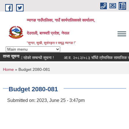
Skip to main content
म्यागङ गाउँपालिका, गाउँ कार्यपालिकाको कार्यालय,
देउराली, बागमती प्रदेश, नेपाल
“सुन्दर, सुखी, सुसंस्कृत र समृद्ध म्यागङ !”
ताजा सूचना
व मोड्युल बन्द रहेको सम्बन्धी सूचना !
आ.व. २०८२/०८३ चौँथो त्रैमासिक सामाजिक सुरक्ष
You are here
Home
» Budget 2080-081
Budget 2080-081
Submitted on:
2023, June 25 - 3:47pm