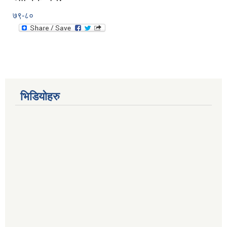
७९-८०
भिडियोहरु