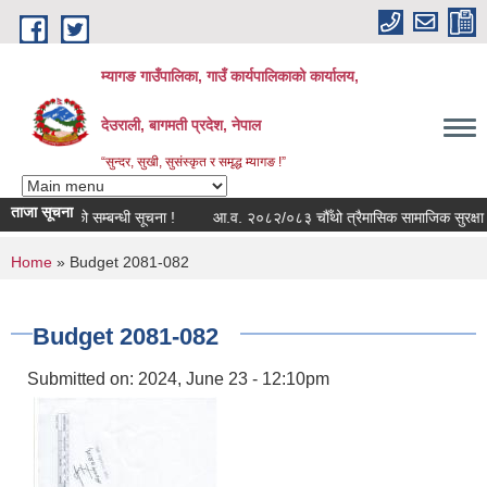
Skip to main content
म्यागङ गाउँपालिका, गाउँ कार्यपालिकाको कार्यालय,
देउराली, बागमती प्रदेश, नेपाल
“सुन्दर, सुखी, सुसंस्कृत र समृद्ध म्यागङ !”
ताजा सूचना
्युल बन्द रहेको सम्बन्धी सूचना !
आ.व. २०८२/०८३ चौँथो त्रैमासिक सामाजिक सुरक्षा भत्
You are here
Home
» Budget 2081-082
Budget 2081-082
Submitted on:
2024, June 23 - 12:10pm